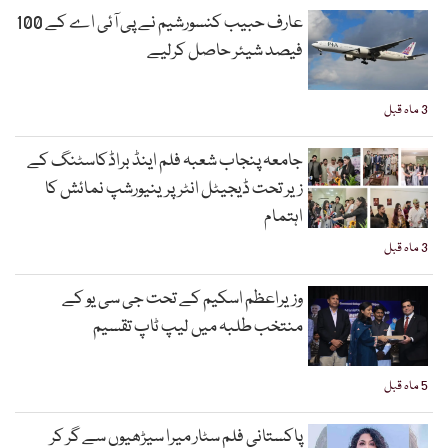
عارف حبیب کنسورشیم نے پی آئی اے کے 100
فیصد شیئر حاصل کرلیے
3 ماہ قبل
جامعہ پنجاب شعبہ فلم اینڈ براڈکاسٹنگ کے
زیر تحت ڈیجیٹل انٹرپرینیورشپ نمائش کا
اہتمام
3 ماہ قبل
وزیراعظم اسکیم کے تحت جی سی یو کے
منتخب طلبہ میں لیپ ٹاپ تقسیم
5 ماہ قبل
پاکستانی فلم سٹار میرا سیڑھیوں سے گر کر