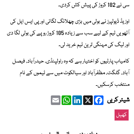
سی نے 182 کروڑ کی پیش کش کردی۔
اوزیڈ ڈیولپرز نے بولی میں بڑی چھلانگ لگائی اور پی ایس ایل کی
آٹھویں ٹیم کے لیے سب سے زیادہ 185 کروڑ روپے کی بولی لگا دی
اور لیگ کی مہنگی ترین ٹیم خرید لی۔
کامیاب پارٹیوں کو اختیار ہے کہ وہ راولپنڈی، حیدرآباد، فیصل
آباد، گلگت، مظفرآباد اور سیالکوٹ میں سے ٹیموں کے نام
منتخب کرسکیں۔
Email
WhatsApp
LinkedIn
Facebook
X
شیئر کریں
کھیل