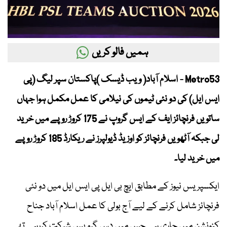
ہمیں فالو کریں
Metro53 - اسلام آباد( ویب ڈیسک )پاکستان سپر لیگ (پی
ایس ایل) کی دو نئی ٹیموں کی نیلامی کا عمل مکمل ہوا جہاں
ساتویں فرنچائز ایف کے ایس گروپ نے 175 کروڑ روپے میں خرید
لی جبکہ آٹھویں فرنچائز کو اوزیڈ ڈیولپرز نے ریکارڈ 185 کروڑ روپے
میں خرید لیا۔
ایکسپریس نیوز کے مطابق ایچ بی ایل پی ایس ایل میں دو نئی
فرنچائز شامل کرنے کے لیے آج بولی کا عمل اسلام آباد جناح
کنونشن میں جاری ہے جس میں دس گروپس شرکت کررہے تھے