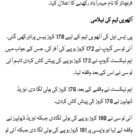
فرنچائز کا نام حیدرآباد رکھنے کا اعلان کیا۔
آٹھویں ٹیم کی نیلامی
پی ایس ایل کی آٹھویں تیم کے لیے 170 کروڑ بیس پرائزرکھی گئی،
آئی ٹو سی گروپ نے 172 کروڑ روپے کی آفر کی، جس کے جواب میں
ایم نیکسٹ گروپ نے 173 کروڑ روپے کی پیش کش کردی تاہم آئی
ٹو سی نے اس کے بعد وقفہ لیا۔
ایم نیکسٹ نے وقفے کے بعد 176 کروڑ کی بولی لگا دی، اوزیڈ
ڈیولپرز نے 178 کروڑ کی پیش کش کردی۔
آئی ٹو سی نے 180 کروڑ روپے کی بولی لگادی جبکہ اوزیڈ ڈیولپرز نے
وقفہ لے لیا اور واپسی پر 181 کروڑ روپے کی بولی لگا دی جبکہ آئی ٹو