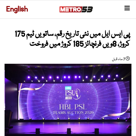
English
پی ایس ایل میں نئی تاریخ رقم، ساتویں ٹیم 175
کروڑ، 8ویں فرنچائز 185 کروڑ میں فروخت
7 ماہ قبل