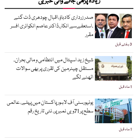
زیادہ پڑھی جانے والی خبریں
صدر زرداری کادباؤ،اقبال چودھری ڈٹ گئے
،استعفےسے انکار،ڈاکٹر عاصم انکوائری افسر
مقرر
3 ہفتے قبل
شیخ زید اسپتال میں انتظامی و مالی بحران،
مستقل چیئرمین کی تقرری پر بھی سوالات
اٹھنے لگے
1 ماہ قبل
یونیورسٹی آف لاہور پاکستان میں پہلے، عالمی
سطح پر 71ویں نمبر پر، نئی تاریخ رقم
1 ماہ قبل