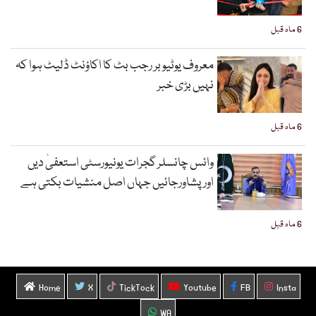
6 ماہ قبل
معروف یوٹیوبر رجب بٹ کا اکاؤنٹ ڈلیٹ ہوا کہ
نہیں بڑی خبر
6 ماہ قبل
وائس چانسلر گجرات یونیورسٹی استعفیٰ دیں
اورپشاورجائیں جہاں اصل منشیات بکتی ہے
6 ماہ قبل
Home
X
TickTock
Youtube
FB
Insta
WA