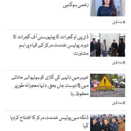
زخمی ہوگئیں
6 ماہ قبل
ڈی پی او گجرات کا یونیورسٹی آف گجرات کا
دورہ، پولیس خدمت مرکز کے قیام پر اہم
مشاورت
6 ماہ قبل
خیبر میں دلہے کی گاڑی کو ہونیوالے حادثے
میں 5 دوست جاں بحق، دلہا معجزانہ طور پر
محفوظ رہا
6 ماہ قبل
ڈنگہ میں پولیس خدمت مرکز کا افتتاح کردیا
گیا