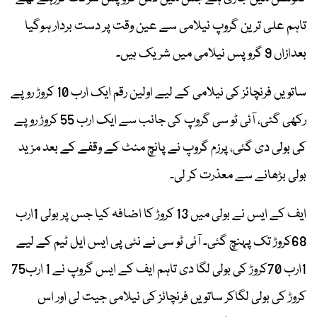
تاہم علی ترین گروپ نیلامی سے عین وقت پر دست بردار ہوگیا
بعدازاں 9 گروپس نیلامی میں شریک ہیں۔
ساتویں فرنچائز کی نیلامی کے لیے اولین رقم ایک ارب 10 کروڑ روپے
رکھی گئی، آئی ٹو سی گروپ کی جانب سے ایک ارب 55 کروڑ روپے
کی بولی دی گئی، پرزم گروپ نے پانچ منٹ کے وقفے کے بعد مزید
بولی بڑھانے سے معذرت کر لی۔
ایف کے ایس نے بولی میں 13 کروڑ کا اضافہ کیا جس پر بولی 1ارب
68کروڑ تک پہنچ گئی۔ آئی ٹو سی نے نئی پی ایس ایل ٹیم کے لیے
1ارب 70کروڑ کی بولی لگا دی تاہم ایف کے ایس گروپ نے 1 ارب75
کروڑ کی بولی لگاکر ساتویں فرنچائز کی نیلامی جیت لی اور اس