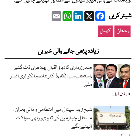
ٹورنامنٹ کے باقی میچز شیڈول کے مطابق کھیلے جائیں گے۔
Email
WhatsApp
LinkedIn
Facebook
X
شیئر کریں
رجحان
کھیل
زیادہ پڑھی جانے والی خبریں
صدر زرداری کادباؤ،اقبال چودھری ڈٹ گئے
،استعفےسے انکار،ڈاکٹر عاصم انکوائری افسر
مقرر
3 ہفتے قبل
شیخ زید اسپتال میں انتظامی و مالی بحران،
مستقل چیئرمین کی تقرری پر بھی سوالات
اٹھنے لگے