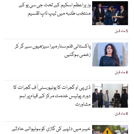
وزیراعظم اسکیم کے تحت جی سی یو کے
منتخب طلبہ میں لیپ ٹاپ تقسیم
5 ماہ قبل
پاکستانی فلم سٹار میرا سیڑھیوں سے گر کر
زخمی ہوگئیں
6 ماہ قبل
ڈی پی او گجرات کا یونیورسٹی آف گجرات کا
دورہ، پولیس خدمت مرکز کے قیام پر اہم
مشاورت
6 ماہ قبل
خیبر میں دلہے کی گاڑی کو ہونیوالے حادثے