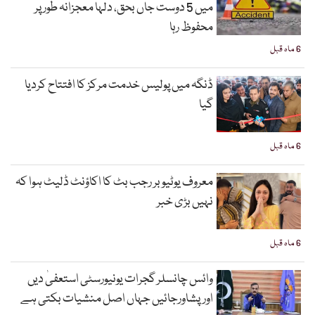
میں 5 دوست جاں بحق، دلہا معجزانہ طور پر
محفوظ رہا
6 ماہ قبل
ڈنگہ میں پولیس خدمت مرکز کا افتتاح کردیا
گیا
6 ماہ قبل
معروف یوٹیوبر رجب بٹ کا اکاؤنٹ ڈلیٹ ہوا کہ
نہیں بڑی خبر
6 ماہ قبل
وائس چانسلر گجرات یونیورسٹی استعفیٰ دیں
اورپشاورجائیں جہاں اصل منشیات بکتی ہے