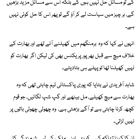
گے تو مسائل حل نہیں ہوں گے بلکہ اس سے مسائل مزید بڑھیں
گے، ہر چیز میں سیاست لے کر آؤ گے تو پھر اس کا حل کوئی نہیں
ہے۔
انہوں نے کہا کہ وہ برمنگھم میں کھیلنے آئے تھے اور بھارت کے
خلاف میچ سے قبل بھر پور پریکٹس بھی کی لیکن اگر بھارت کو
نہیں کھیلنا تھا تو پہلے ہی بتادیتے۔
شاہد آفریدی نے بتایا کہ پوری پاکستانی ٹیم چاہتی تھی کہ وہ
بھارت سے میچ کھیلے، مل بیٹھے اور گپ شپ لگائیں، جو قوم
کچھ کرنا چاہتی ہے تو آگے بڑھتی ہے، وہ چھوٹی چھوٹی باتوں پر
نہیں لڑتی۔
ان کا کہنا تھاکہ کسی کو بھی اپنے ملک کے لیے شرمندگی کا