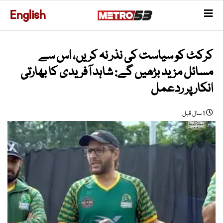
English
کرکٹ کو سیاست کی نذر نہ کریں، اس سے
مسائل مزید بڑھیں گے: شاہد آفریدی کا بھارتی
انکار پر ردعمل
1 سال قبل