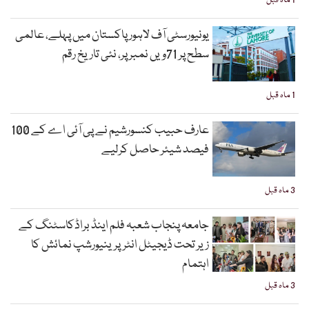
1 ماہ قبل
یونیورسٹی آف لاہور پاکستان میں پہلے، عالمی
سطح پر 71ویں نمبر پر، نئی تاریخ رقم
1 ماہ قبل
عارف حبیب کنسورشیم نے پی آئی اے کے 100
فیصد شیئر حاصل کرلیے
3 ماہ قبل
جامعہ پنجاب شعبہ فلم اینڈ براڈکاسٹنگ کے
زیر تحت ڈیجیٹل انٹرپرینیورشپ نمائش کا
اہتمام
3 ماہ قبل