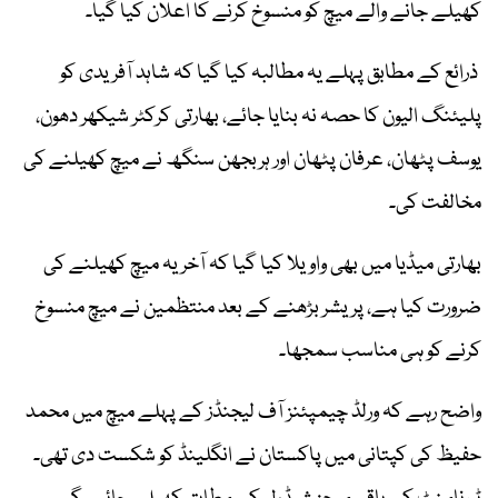
کھیلے جانے والے میچ کو منسوخ کرنے کا اعلان کیا گیا۔
ذرائع کے مطابق پہلے یہ مطالبہ کیا گیا کہ شاہد آفریدی کو
پلیئنگ الیون کا حصہ نہ بنایا جائے، بھارتی کرکٹر شیکھر دھون،
یوسف پٹھان، عرفان پٹھان اور ہربجھن سنگھ نے میچ کھیلنے کی
مخالفت کی۔
بھارتی میڈیا میں بھی واویلا کیا گیا کہ آخر یہ میچ کھیلنے کی
ضرورت کیا ہے، پریشر بڑھنے کے بعد منتظمین نے میچ منسوخ
کرنے کو ہی مناسب سمجھا۔
واضح رہے کہ ورلڈ چیمپئنز آف لیجنڈز کے پہلے میچ میں محمد
حفیظ کی کپتانی میں پاکستان نے انگلینڈ کو شکست دی تھی۔