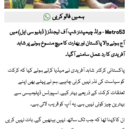
ہمیں فالو کریں
Metro53 - ورلڈ چیمپئنز شپ آف لیجنڈز ( ڈبلیو سی ایل) میں
آج ہونے والا پاکستان اور بھارت کا میچ منسوخ ہونے پر شاہد
آفریدی کا رد عمل سامنے آگیا۔
پاکستانی کرکٹر شاہد آفریدی نے میڈیا کرتے ہوئے کہا کہ کرکٹ
کو سیاست کی نذر نہیں کرنی چاہیے، ہم نے پہلے بھی اپنے
تعلقات کرکٹ کے ذریعے بہتر کیے، اسپورٹس ڈپلومیسی سے
بہترین چیز کوئی نہیں ہے، یہ آپ کو قریب لاتی ہے۔
ان کاکہنا تھا کہ جب تک ساتھ نہیں بیٹھیں گے، بات نہیں کریں